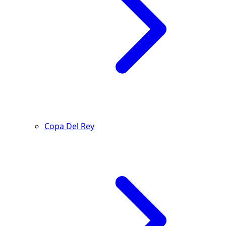
Copa Del Rey