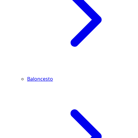
Baloncesto