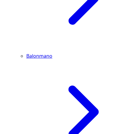
Balonmano