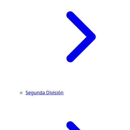
Segunda División