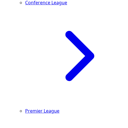
Conference League
Premier League