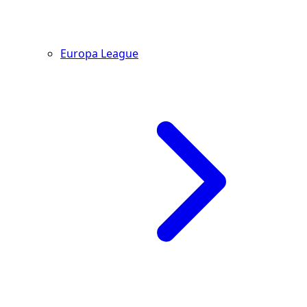
Europa League