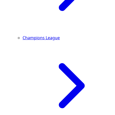
Champions League