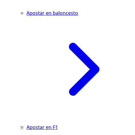
Apostar en baloncesto
Apostar en F1