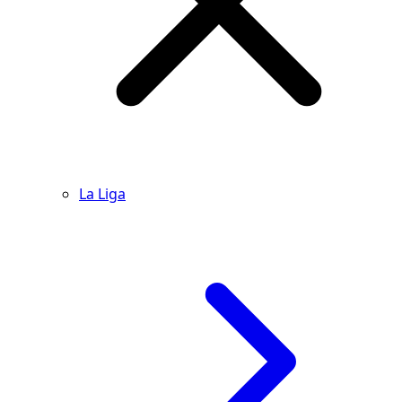
La Liga