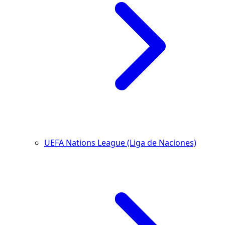
UEFA Nations League (Liga de Naciones)