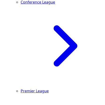
Conference League
Premier League