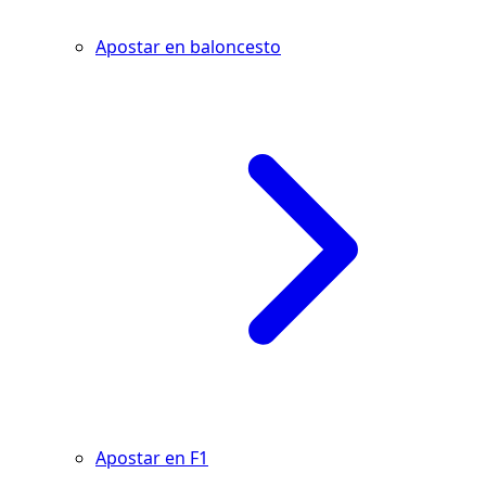
Apostar en baloncesto
Apostar en F1