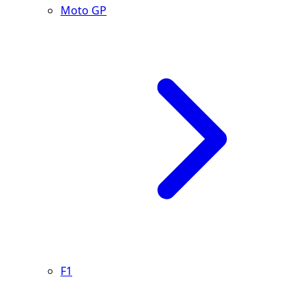
Moto GP
F1