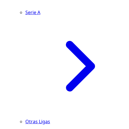
Serie A
Otras Ligas