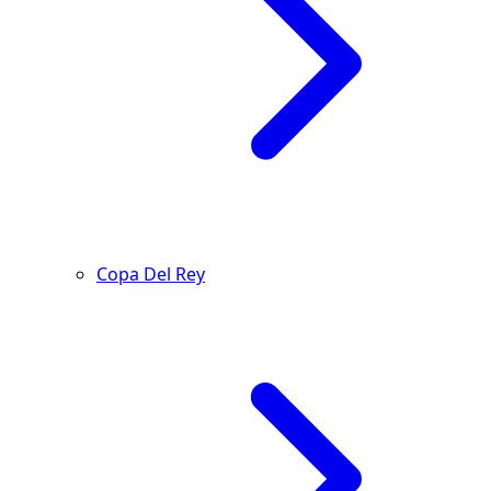
Copa Del Rey