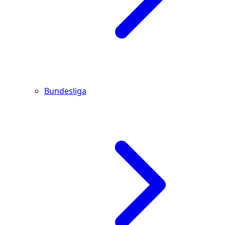
Bundesliga