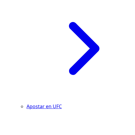
Apostar en UFC