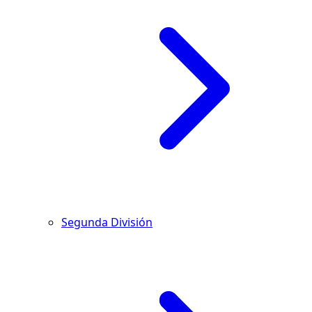
Segunda División