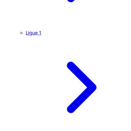
Ligue 1