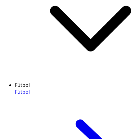
Fútbol
Fútbol