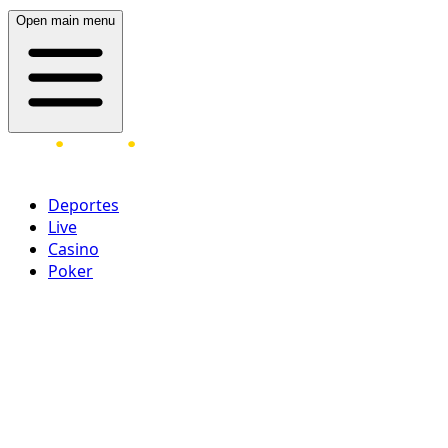
Open main menu
Deportes
Live
Casino
Poker
Acceder
¡Regístrate ahora!