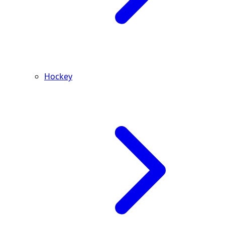
Hockey