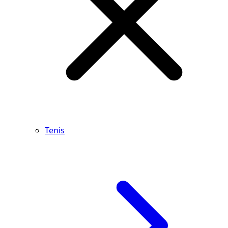
Tenis