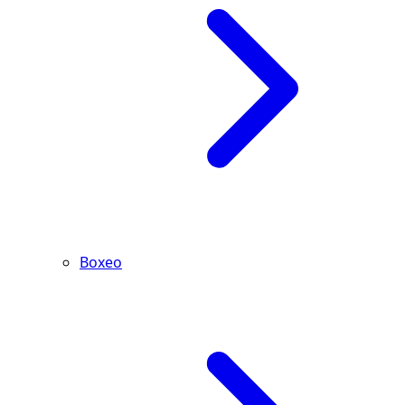
Boxeo