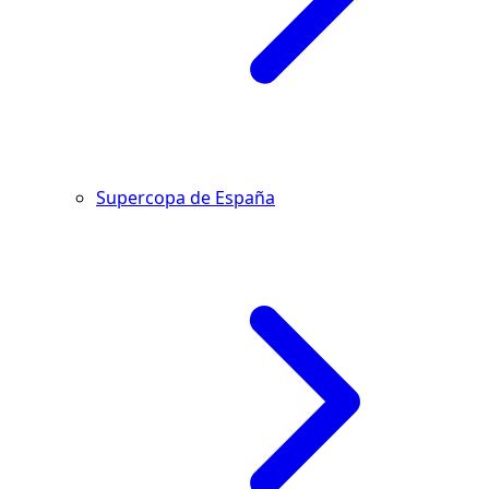
Supercopa de España