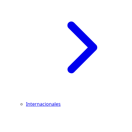
Internacionales