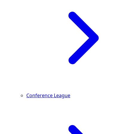
Conference League