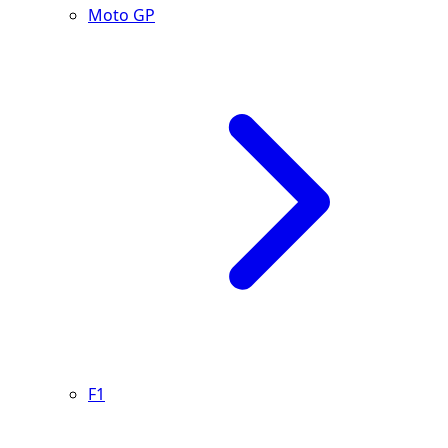
Moto GP
F1