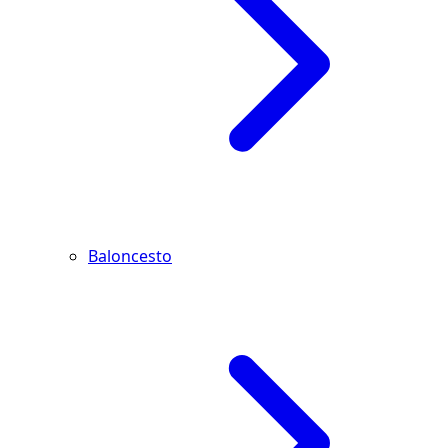
Baloncesto