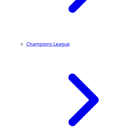
Champions League