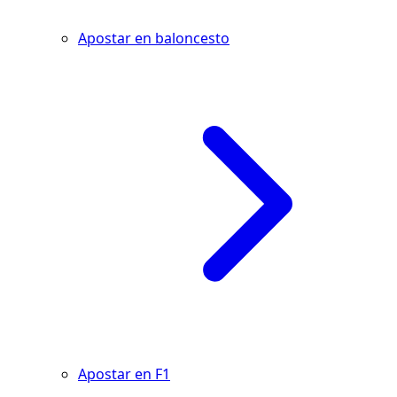
Apostar en baloncesto
Apostar en F1