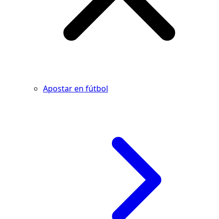
Apostar en fútbol