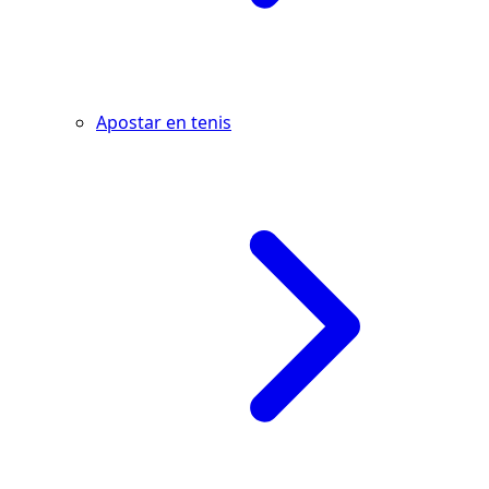
Apostar en tenis