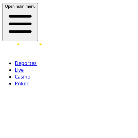
Open main menu
Deportes
Live
Casino
Poker
Acceder
¡Regístrate ahora!