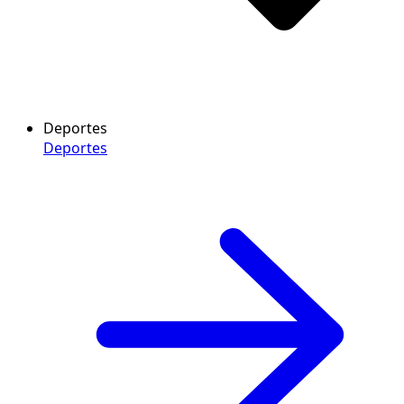
Deportes
Deportes