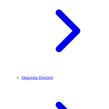
Segunda División