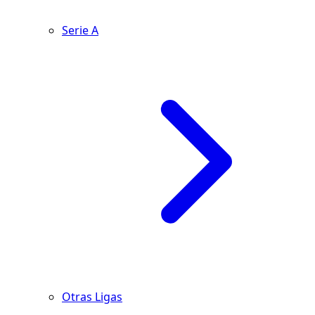
Serie A
Otras Ligas