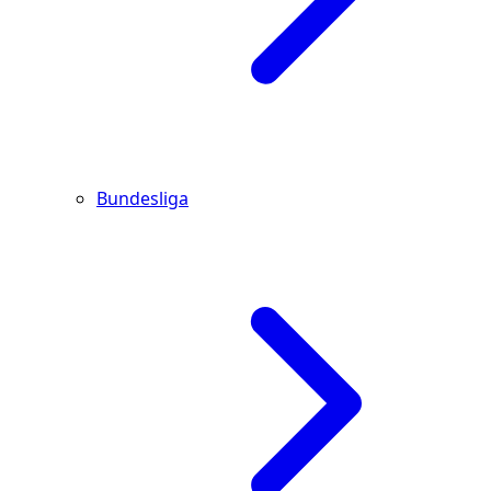
Bundesliga