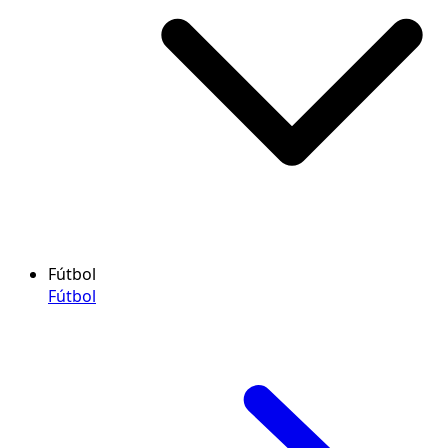
Fútbol
Fútbol