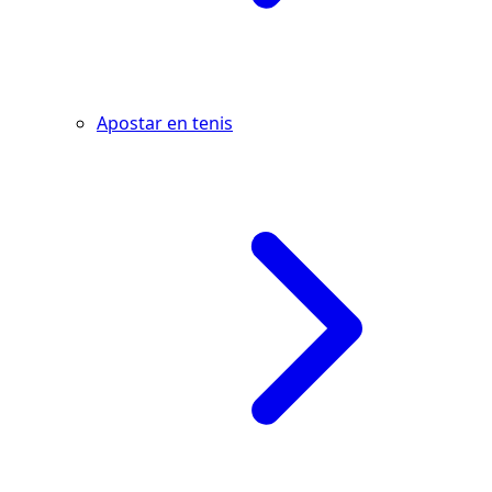
Apostar en tenis