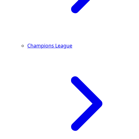
Champions League