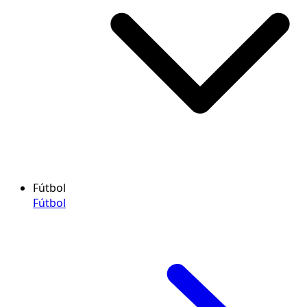
Fútbol
Fútbol