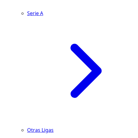
Serie A
Otras Ligas