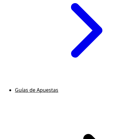
Guías de Apuestas