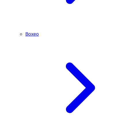
Boxeo