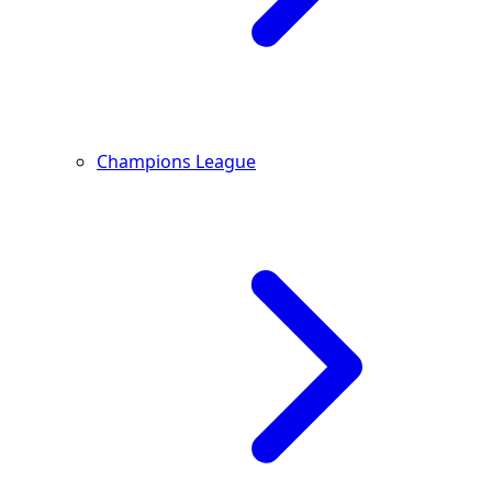
Champions League