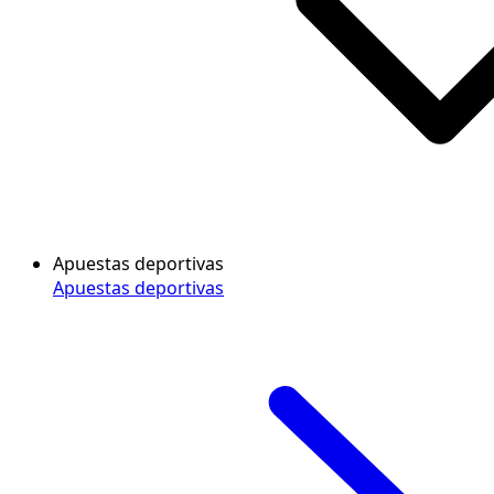
Apuestas deportivas
Apuestas deportivas