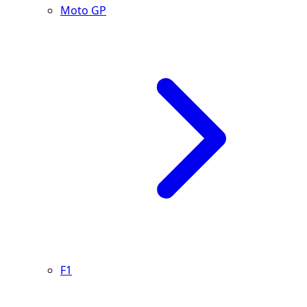
Moto GP
F1