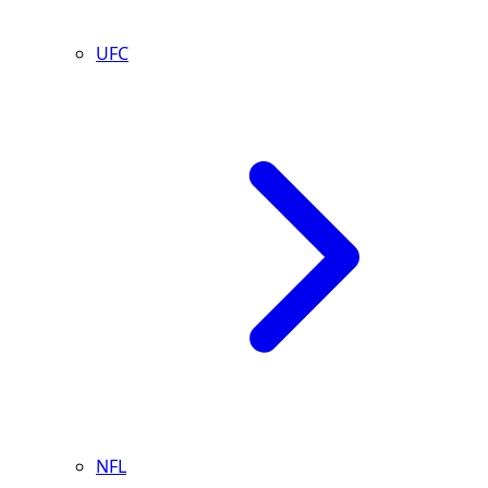
UFC
NFL