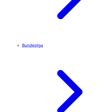
Bundesliga