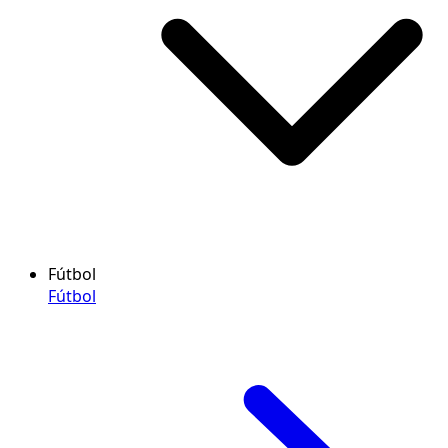
Fútbol
Fútbol