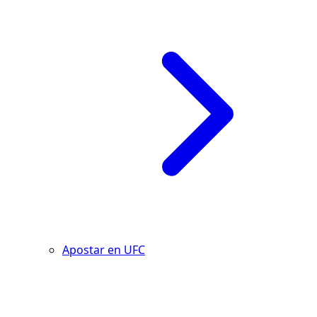
Apostar en UFC