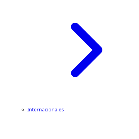
Internacionales