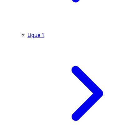
Ligue 1