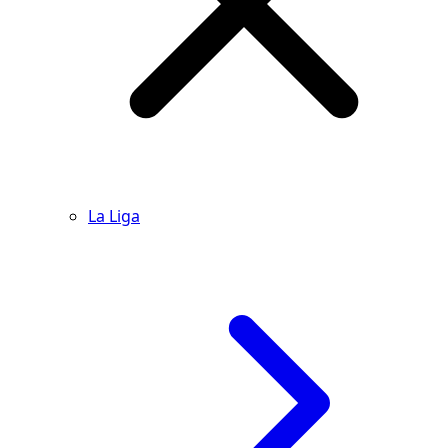
La Liga