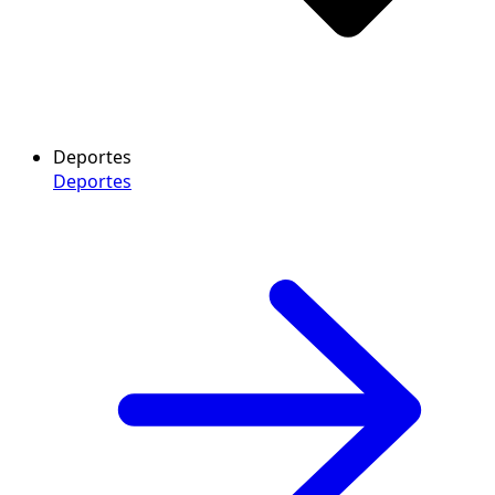
Deportes
Deportes