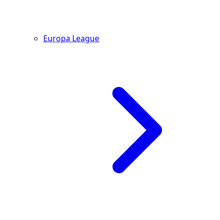
Europa League