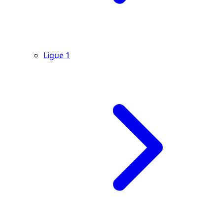
Ligue 1