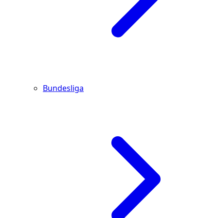
Bundesliga