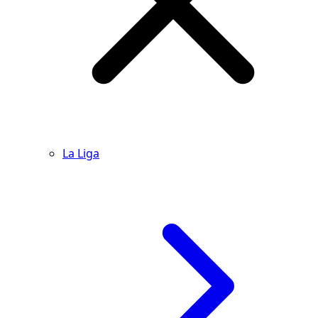
La Liga