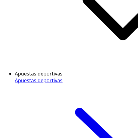
Apuestas deportivas
Apuestas deportivas