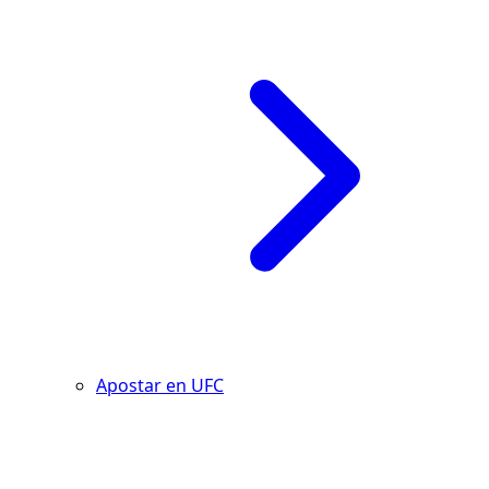
Apostar en UFC