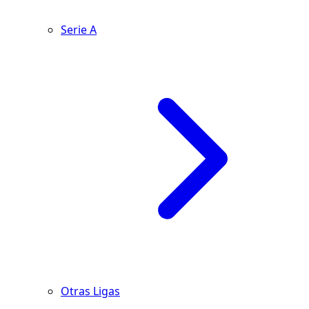
Serie A
Otras Ligas