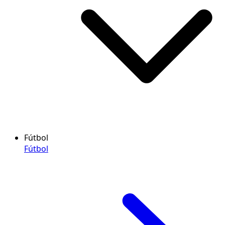
Fútbol
Fútbol