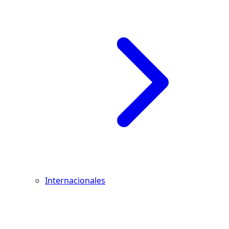
Internacionales