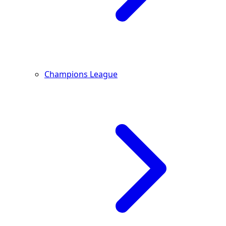
Champions League