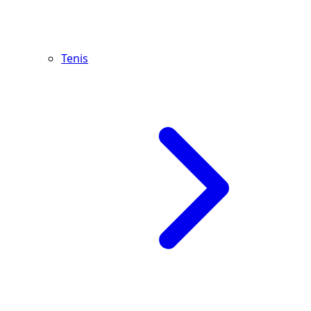
Tenis