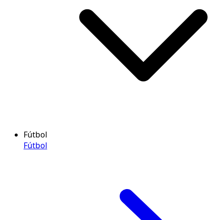
Fútbol
Fútbol