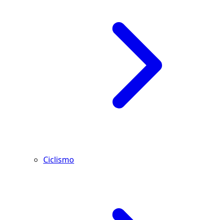
Ciclismo