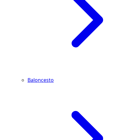
Baloncesto