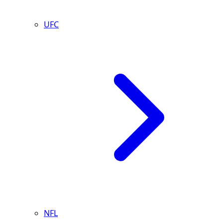
UFC
NFL