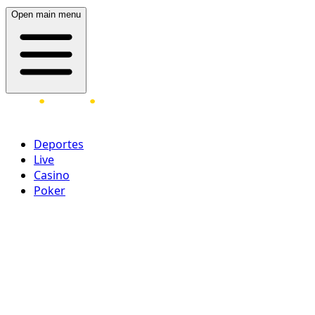
Open main menu
Deportes
Live
Casino
Poker
Acceder
¡Regístrate ahora!