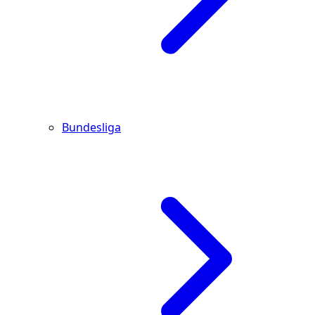
Bundesliga