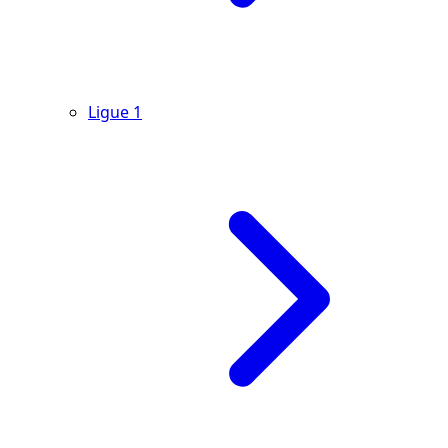
Ligue 1