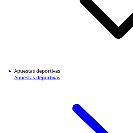
Apuestas deportivas
Apuestas deportivas