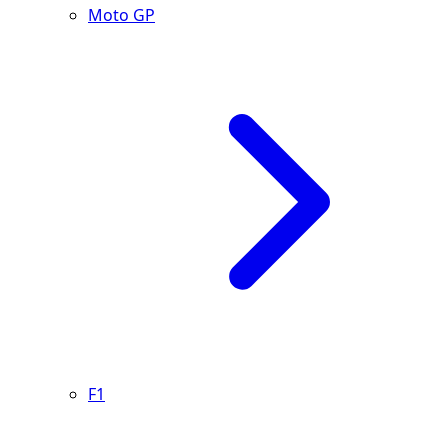
Moto GP
F1