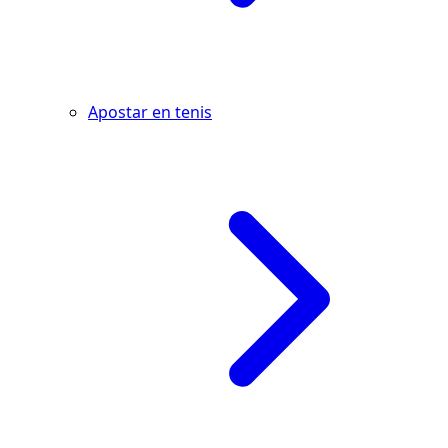
Apostar en tenis