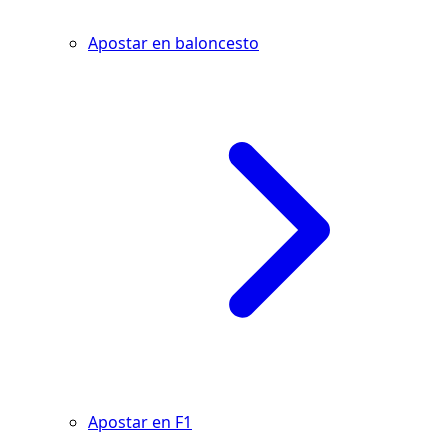
Apostar en baloncesto
Apostar en F1