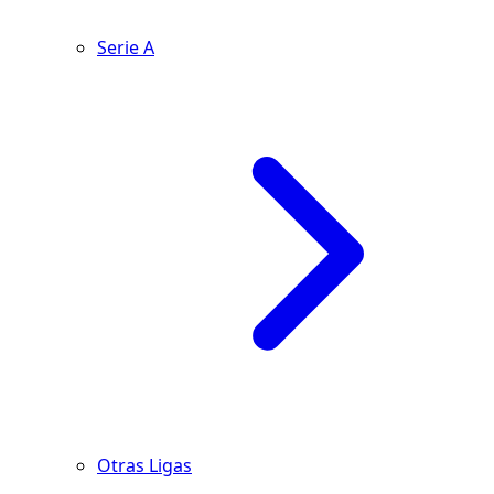
Serie A
Otras Ligas