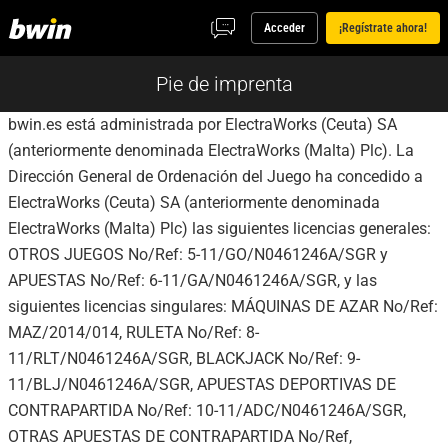
Acceder
¡Regístrate ahora!
Pie de imprenta
bwin.es está administrada por ElectraWorks (Ceuta) SA
(anteriormente denominada ElectraWorks (Malta) Plc). La
Dirección General de Ordenación del Juego ha concedido a
ElectraWorks (Ceuta) SA (anteriormente denominada
ElectraWorks (Malta) Plc) las siguientes licencias generales:
OTROS JUEGOS No/Ref: 5-11/GO/N0461246A/SGR y
APUESTAS No/Ref: 6-11/GA/N0461246A/SGR, y las
siguientes licencias singulares: MÁQUINAS DE AZAR No/Ref:
MAZ/2014/014, RULETA No/Ref: 8-
11/RLT/N0461246A/SGR, BLACKJACK No/Ref: 9-
11/BLJ/N0461246A/SGR, APUESTAS DEPORTIVAS DE
CONTRAPARTIDA No/Ref: 10-11/ADC/N0461246A/SGR,
OTRAS APUESTAS DE CONTRAPARTIDA No/Ref,