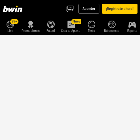
Acceder
¡Regístrate ahora!
99+
Nuevo
Live
Promociones
Fútbol
Crea tu Apuesta+
Tenis
Baloncesto
Esports