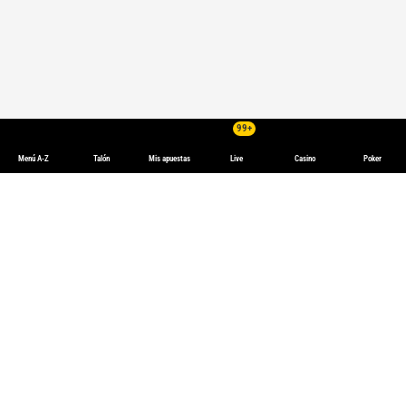
99+
Menú A-Z
Talón
Mis apuestas
Live
Casino
Poker
Apuestas de Bandy | Apostar en Bandy
Apuestas de Bandy | Cuotas en
Directo