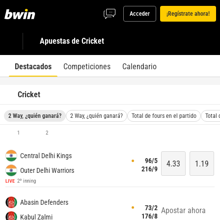
Acceder
¡Regístrate ahora!
Apuestas de Cricket
Destacados
Competiciones
Calendario
Cricket
2 Way, ¿quién ganará?
2 Way, ¿quién ganará?
Total de fours en el partido
Total 
1
2
Central Delhi Kings
96/5
4.33
1.19
216/9
Outer Delhi Warriors
2º inning
LIVE
Abasin Defenders
73/2
Apostar ahora
176/8
Kabul Zalmi