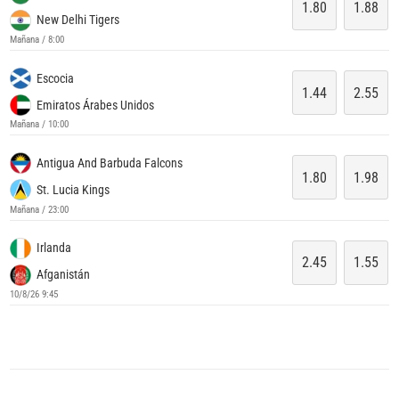
1.80
1.88
New Delhi Tigers
Mañana / 8:00
Escocia
1.44
2.55
Emiratos Árabes Unidos
Mañana / 10:00
Antigua And Barbuda Falcons
1.80
1.98
St. Lucia Kings
Mañana / 23:00
Irlanda
2.45
1.55
Afganistán
10/8/26 9:45