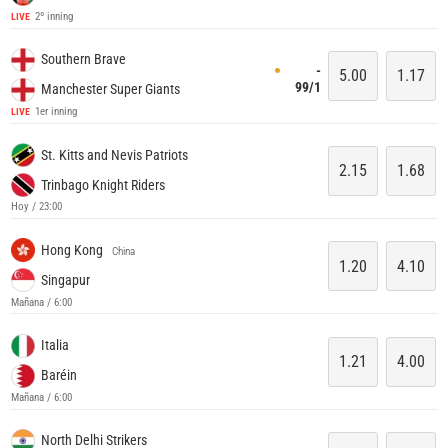
2º inning
LIVE
Southern Brave
-
5.00
1.17
99/1
Manchester Super Giants
1er inning
LIVE
St. Kitts and Nevis Patriots
2.15
1.68
Trinbago Knight Riders
Hoy / 23:00
Hong Kong
China
1.20
4.10
Singapur
Mañana / 6:00
Italia
1.21
4.00
Baréin
Mañana / 6:00
North Delhi Strikers