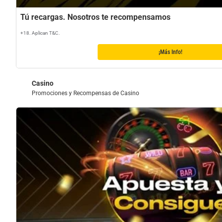
Tú recargas. Nosotros te recompensamos
+18. Aplican T&C.
¡Más Info!
Slide 1 of 2
Casino
Promociones y Recompensas de Casino