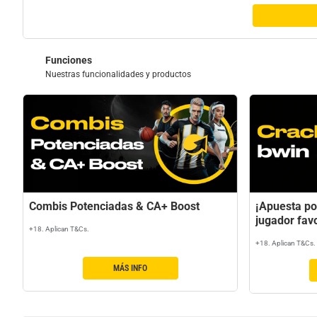
Slide 1 of 1
Funciones
Nuestras funcionalidades y productos
Combis Potenciadas & CA+ Boost
¡Apuesta po
jugador favo
+18. Aplican T&Cs.
+18. Aplican T&Cs.
MÁS INFO
Slide 1 of 4