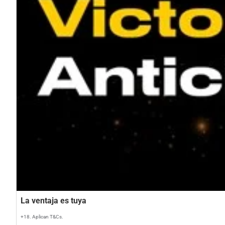
La ventaja es tuya
+18. Aplican T&Cs.