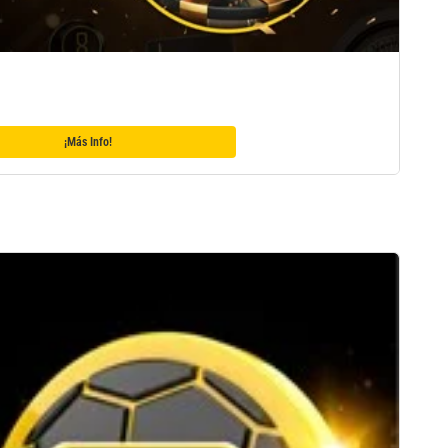
¡Más Info!