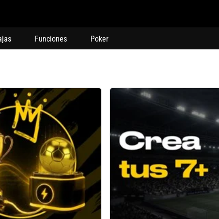
ajas
Funciones
Poker