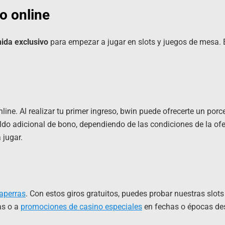
o online
ida exclusivo
para empezar a jugar en slots y juegos de mesa. E
ne. Al realizar tu primer ingreso, bwin puede ofrecerte un porc
saldo adicional de bono, dependiendo de las condiciones de la ofe
 jugar.
aperras
. Con estos giros gratuitos, puedes probar nuestras slots
as o a
promociones de casino especiales
en fechas o épocas de