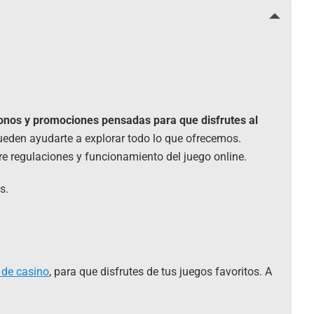
onos y promociones pensadas para que disfrutes al
ueden ayudarte a explorar todo lo que ofrecemos.
re regulaciones y funcionamiento del juego online.
s.
 de casino
, para que disfrutes de tus juegos favoritos. A