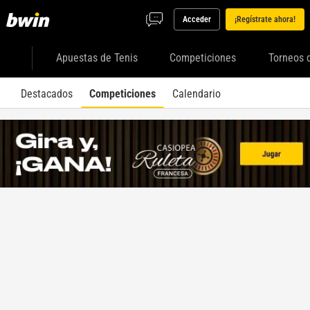
Acceder
¡Regístrate ahora!
Apuestas de Tenis
Competiciones
Torneos 
Destacados
Competiciones
Calendario