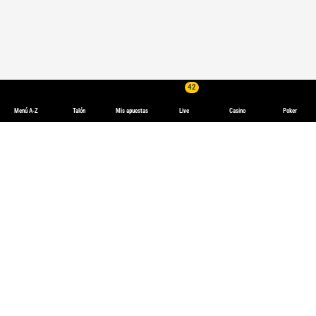
42
Menú A-Z
Talón
Mis apuestas
Live
Casino
Poker
English
Español
Contacto