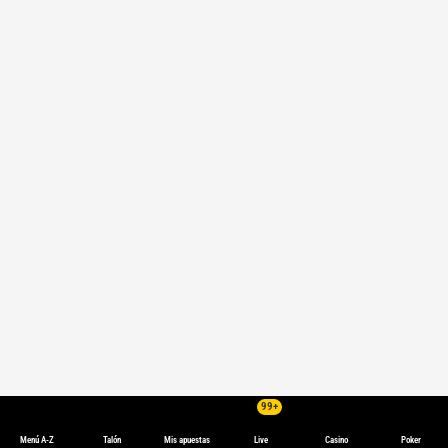
99+
Menú A-Z
Talón
Mis apuestas
Live
Casino
Poker