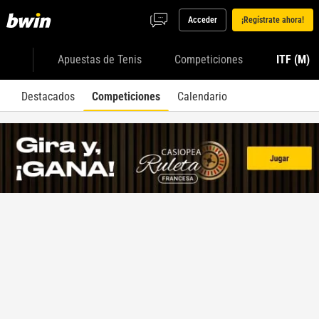
Acceder
¡Regístrate ahora!
Apuestas de Tenis
Competiciones
ITF (M)
Destacados
Competiciones
Calendario