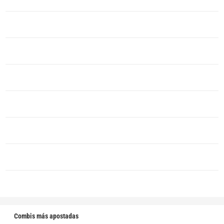
Combis más apostadas