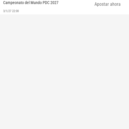
Campeonato del Mundo PDC 2027
Apostar ahora
3/1/27 22:00