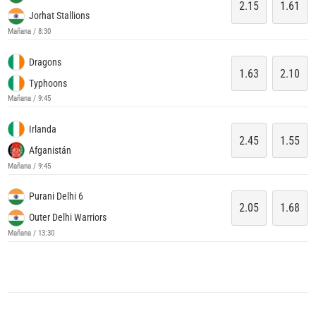
2.15
1.61
Jorhat Stallions
Mañana / 8:30
Dragons
1.63
2.10
Typhoons
Mañana / 9:45
Irlanda
2.45
1.55
Afganistán
Mañana / 9:45
Purani Delhi 6
2.05
1.68
Outer Delhi Warriors
Mañana / 13:30