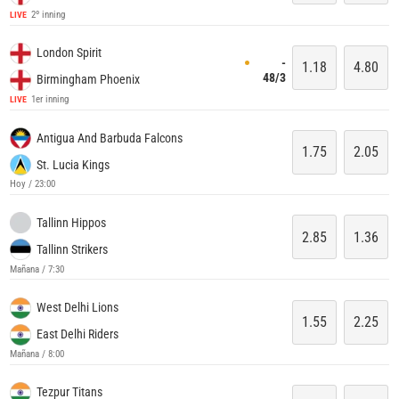
2º inning
LIVE
London Spirit
-
1.18
4.80
48/3
Birmingham Phoenix
1er inning
LIVE
Antigua And Barbuda Falcons
1.75
2.05
St. Lucia Kings
Hoy / 23:00
Tallinn Hippos
2.85
1.36
Tallinn Strikers
Mañana / 7:30
West Delhi Lions
1.55
2.25
East Delhi Riders
Mañana / 8:00
Tezpur Titans