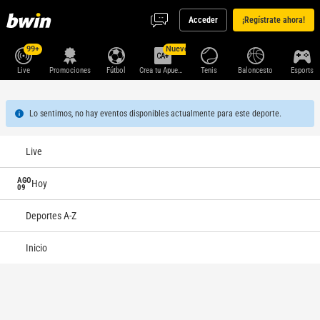
Acceder
¡Regístrate ahora!
99+
Nuevo
Live
Promociones
Fútbol
Crea tu Apuesta+
Tenis
Baloncesto
Esports
Lo sentimos, no hay eventos disponibles actualmente para este deporte.
Live
AGO
Hoy
09
Deportes A-Z
Inicio