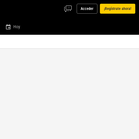
Acceder
¡Regístrate ahora!
Hoy
Medios
Selecciona un evento
Elige
de la
lista de
eventos para
ver los
medios de
visualización.
Talón de
Mis