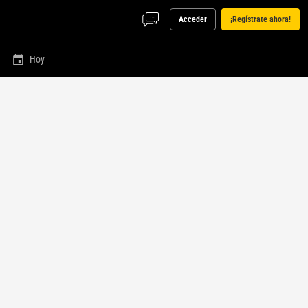
Acceder
¡Regístrate ahora!
Hoy
Medios
Selecciona un evento
Elige
de la
lista de
eventos para
ver los
medios de
visualización.
Talón de
Mis
apuestas
apuestas