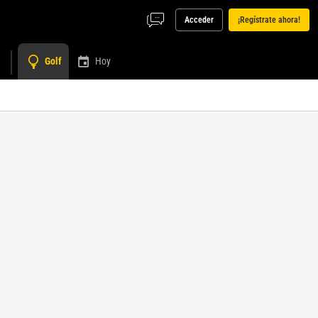
Acceder
¡Regístrate ahora!
Golf
Hoy
Medios
Selecciona un evento
Elige
de la
lista de
eventos para
ver los
medios de
visualización.
Talón de
Mis