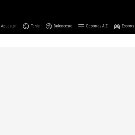
u Apuesta+
Tenis
Baloncesto
Deportes A-Z
Esports
f
Competiciones
Mundo