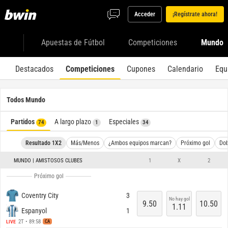
Acceder
¡Regístrate ahora!
Apuestas de Fútbol
Competiciones
Mundo
Destacados
Competiciones
Cupones
Calendario
Equ
Todos Mundo
Partidos
A largo plazo
Especiales
74
1
34
Resultado 1X2
Más/Menos
¿Ambos equipos marcan?
Próximo gol
Dob
MUNDO | AMISTOSOS CLUBES
1
X
2
Próximo gol
Coventry City
3
No hay gol
9.50
10.50
1.11
Espanyol
1
2T • 89:58
LIVE
CA