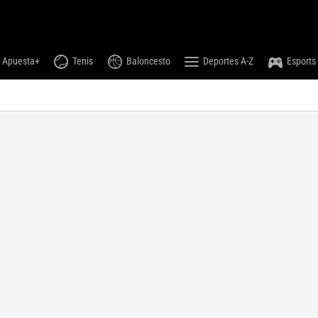
u Apuesta+
Tenis
Baloncesto
Deportes A-Z
Esports
ents Cup