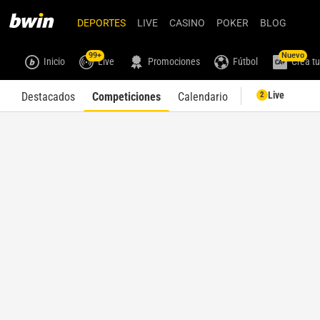
DEPORTES
LIVE
CASINO
POKER
BLOG
99+
Nuevo
Inicio
Live
Promociones
Fútbol
Crea t
Live
2
Destacados
Competiciones
Calendario
Mundo
Mundo | The Presid
PGA
Presidents
14
Tour
Cup 2026
20/9/26
US
•
21:00
1
Masters
Todo
Principales
The Open
1
Championship
Ganador
del
US Open
1
Torneo
Championship
US PGA
Empate
EE. UU.
Empate
Internacional
EE. UU.
Internacional
15.00
1.25
4.50
15.00
1.25
4.50
1
Championship