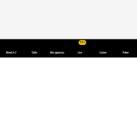
99+
Menú A-Z
Talón
Mis apuestas
Live
Casino
Poker
Apostar a Counter Strike 2
Una de nuestras grandes novedades en bwin es el poder apostar
a Counter Strike 2, uno de los esports que estan de moda.