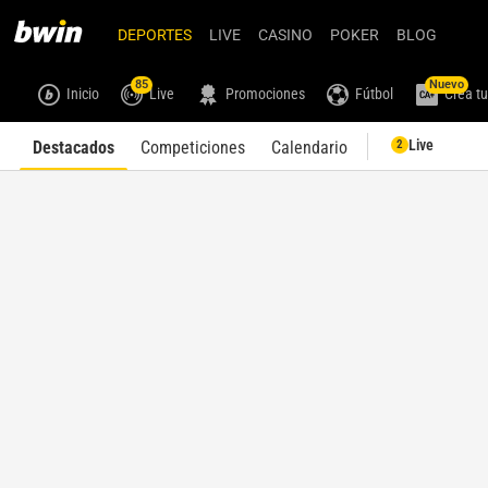
DEPORTES
LIVE
CASINO
POKER
BLOG
85
Nuevo
Inicio
Live
Promociones
Fútbol
Crea t
Live
2
Destacados
Competiciones
Calendario
Competiciones destacadas
P
a
r
M
ti
u
d
n
TODAS LAS COMPETICIONES
o
d
s
o
a
m
Todos los países
i
s
M
t
10
u
o
n
s
d
TODOS LOS PAÍSES
o