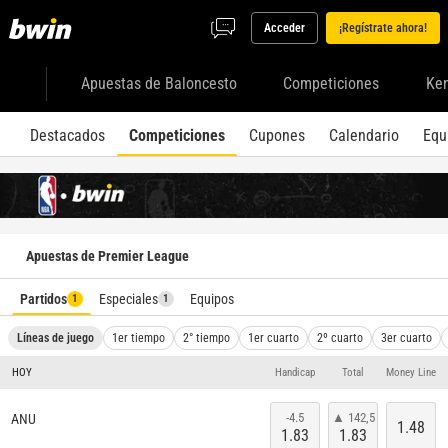
Acceder
¡Regístrate ahora!
Apuestas de Baloncesto
Competiciones
Ken
Destacados
Competiciones
Cupones
Calendario
Equ
Apuestas de Premier League
Partidos
Especiales
Equipos
1
1
Líneas de juego
1er tiempo
2° tiempo
1er cuarto
2º cuarto
3er cuarto
HOY
Handicap
Total
Money Line
-4.5
▲ 142,5
ANU
1.48
1.83
1.83