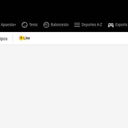
u Apuesta+
Tenis
Baloncesto
Deportes A-Z
Esports
Live
4
ipos