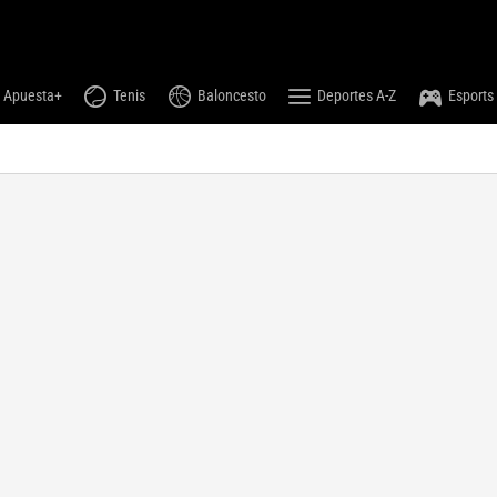
u Apuesta+
Tenis
Baloncesto
Deportes A-Z
Esports
isbol
Competiciones
China
CPBL
Total
Money Line
▲ 6,5
1.57
1.83
▼ 6,5
2.30