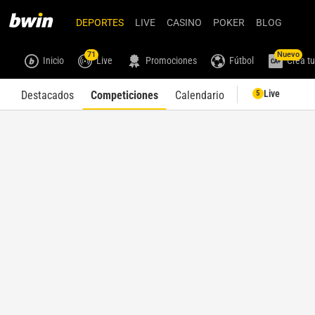
DEPORTES
LIVE
CASINO
POKER
BLOG
71
Nuevo
Inicio
Live
Promociones
Fútbol
Crea t
Live
5
Destacados
Competiciones
Calendario
Competiciones
Apuestas de Bé
destacadas
M
L
Apuestas de CPBL
B
N
o
r
N
Líneas de juego
t
P
e
B
J
HOY
Handicap carreras
a
L
a
m
e
p
K
é
a
ó
B
-1.5
Unity
ri
g
@
n
O
C
1.95
Lions
c
u
L
o
a
e
e
r
Wei
+1.5
a
e
Todos