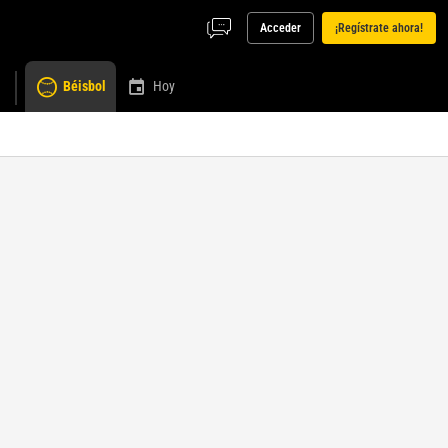
Acceder
¡Regístrate ahora!
Béisbol
Hoy
Medios
Selecciona un evento
Elige
de la
lista de
eventos para
ver los
medios de
visualización.
Talón de
Mis