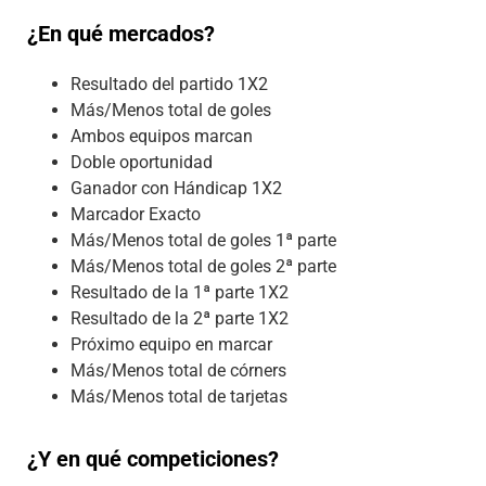
¿En qué mercados?
Resultado del partido 1X2
Más/Menos total de goles
Ambos equipos marcan
Doble oportunidad
Ganador con Hándicap 1X2
Marcador Exacto
Más/Menos total de goles 1ª parte
Más/Menos total de goles 2ª parte
Resultado de la 1ª parte 1X2
Resultado de la 2ª parte 1X2
Próximo equipo en marcar
Más/Menos total de córners
Más/Menos total de tarjetas
¿Y en qué competiciones?