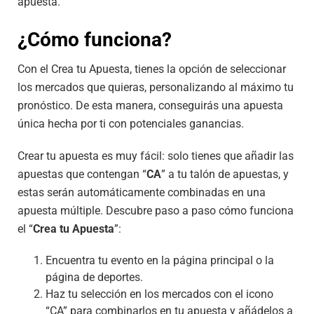
apuesta.
¿Cómo funciona?
Con el Crea tu Apuesta, tienes la opción de seleccionar
los mercados que quieras, personalizando al máximo tu
pronóstico. De esta manera, conseguirás una apuesta
única hecha por ti con potenciales ganancias.
Crear tu apuesta es muy fácil: solo tienes que añadir las
apuestas que contengan “
CA
” a tu talón de apuestas, y
estas serán automáticamente combinadas en una
apuesta múltiple. Descubre paso a paso cómo funciona
el “
Crea tu Apuesta
”:
Encuentra tu evento en la página principal o la
página de deportes.
Haz tu selección en los mercados con el icono
“CA” para combinarlos en tu apuesta y añádelos a