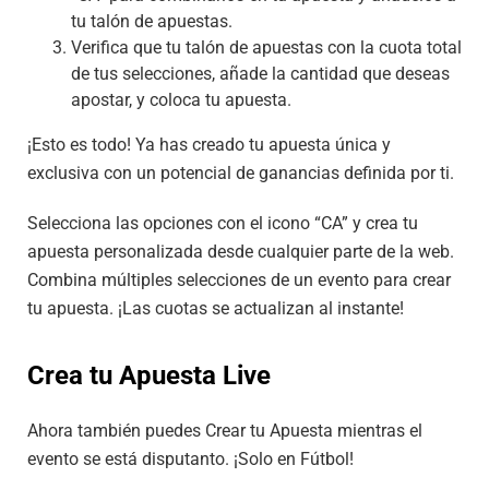
tu talón de apuestas.
Verifica que tu talón de apuestas con la cuota total
de tus selecciones, añade la cantidad que deseas
apostar, y coloca tu apuesta.
¡Esto es todo! Ya has creado tu apuesta única y
exclusiva con un potencial de ganancias definida por ti.
Selecciona las opciones con el icono “CA” y crea tu
apuesta personalizada desde cualquier parte de la web.
Combina múltiples selecciones de un evento para crear
tu apuesta. ¡Las cuotas se actualizan al instante!
Crea tu Apuesta Live
Ahora también puedes Crear tu Apuesta mientras el
evento se está disputanto. ¡Solo en Fútbol!