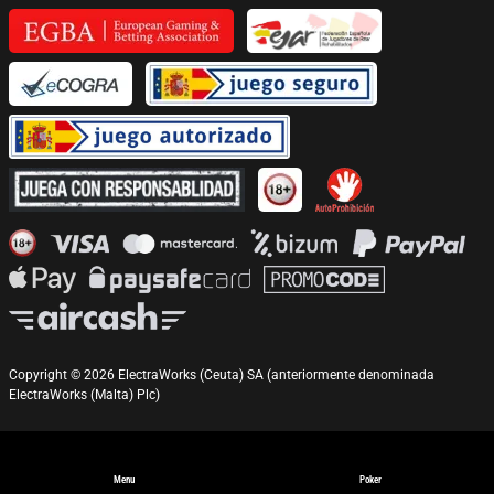
Copyright © 2026 ElectraWorks (Ceuta) SA (anteriormente denominada
ElectraWorks (Malta) Plc)
Menu
Poker