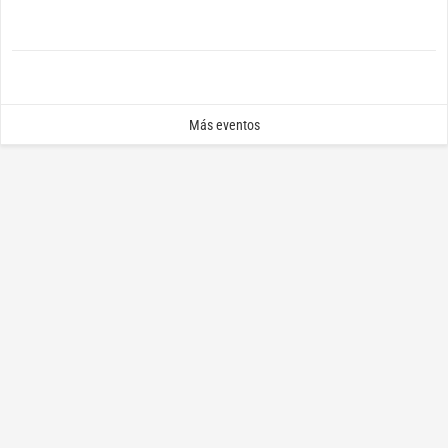
Más eventos