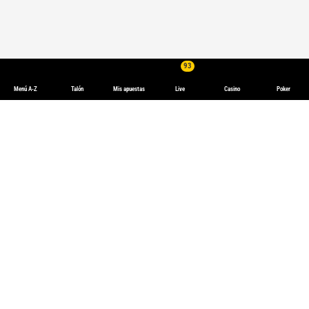
93
Menú A-Z
Talón
Mis apuestas
Live
Casino
Poker
English
Español
Contacto