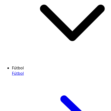
Fútbol
Fútbol