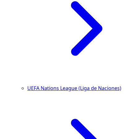
UEFA Nations League (Liga de Naciones)