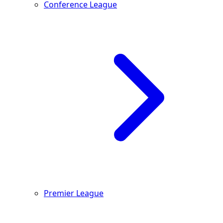
Conference League
Premier League