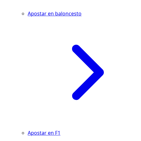
Apostar en baloncesto
Apostar en F1