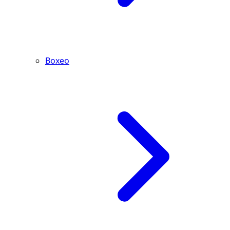
Boxeo