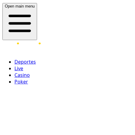
Open main menu
Deportes
Live
Casino
Poker
Acceder
¡Regístrate ahora!