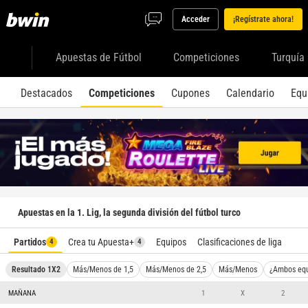
Acceder
¡Regístrate ahora!
Apuestas de Fútbol
Competiciones
Turquía
Destacados
Competiciones
Cupones
Calendario
Equ
Apuestas en la 1. Lig, la segunda división del fútbol turco
Partidos
Crea tu Apuesta+
Equipos
Clasificaciones de liga
4
4
Resultado 1X2
Más/Menos de 1,5
Más/Menos de 2,5
Más/Menos
¿Ambos eq
MAÑANA
1
X
2