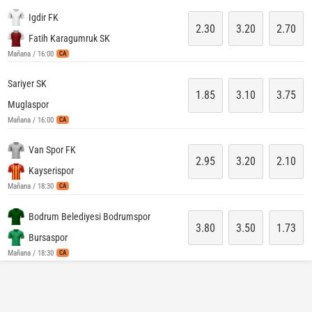
Igdir FK
2.30
3.20
2.70
Fatih Karagumruk SK
Mañana / 16:00
CA
Sariyer SK
1.85
3.10
3.75
Muglaspor
Mañana / 16:00
CA
Van Spor FK
2.95
3.20
2.10
Kayserispor
Mañana / 18:30
CA
Bodrum Belediyesi Bodrumspor
3.80
3.50
1.73
Bursaspor
Mañana / 18:30
CA