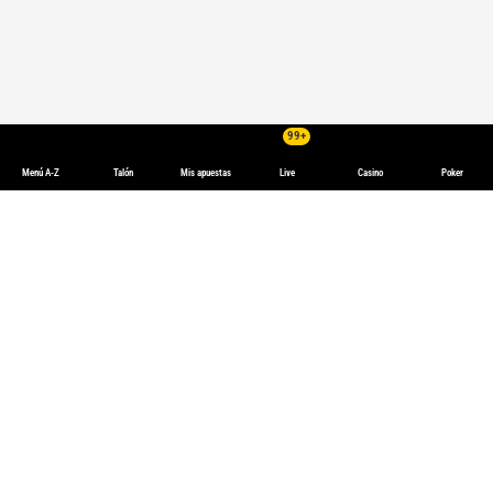
99+
Menú A-Z
Talón
Mis apuestas
Live
Casino
Poker
English
Español
Contacto