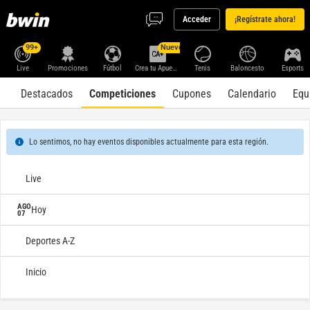
Acceder
¡Regístrate ahora!
99+
Nuevo
Live
Promociones
Fútbol
Crea tu Apuesta+
Tenis
Baloncesto
Esports
Destacados
Competiciones
Cupones
Calendario
Equ
Lo sentimos, no hay eventos disponibles actualmente para esta región.
Live
AGO
Hoy
07
Deportes A-Z
Inicio