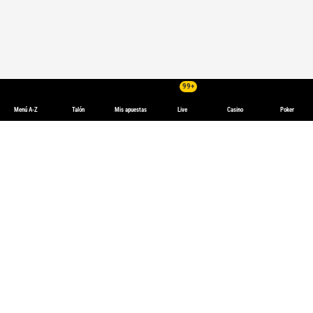
99+
Menú A-Z
Talón
Mis apuestas
Live
Casino
Poker
English
Español
Contacto