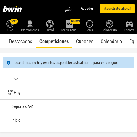
Acceder
¡Regístrate ahora!
99+
Nuevo
Live
Promociones
Fútbol
Crea tu Apuesta+
Tenis
Baloncesto
Esports
Destacados
Competiciones
Cupones
Calendario
Equ
Lo sentimos, no hay eventos disponibles actualmente para esta región.
Live
AGO
Hoy
08
Deportes A-Z
Inicio