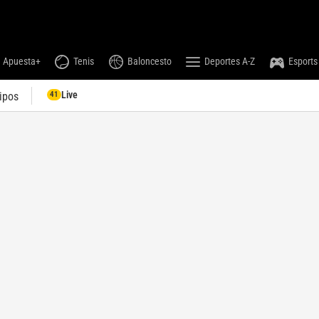
u Apuesta+
Tenis
Baloncesto
Deportes A-Z
Esports
Live
41
ipos