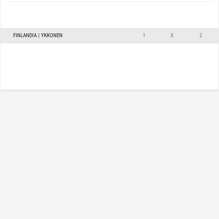
FINLANDIA | YKKONEN
1
X
2