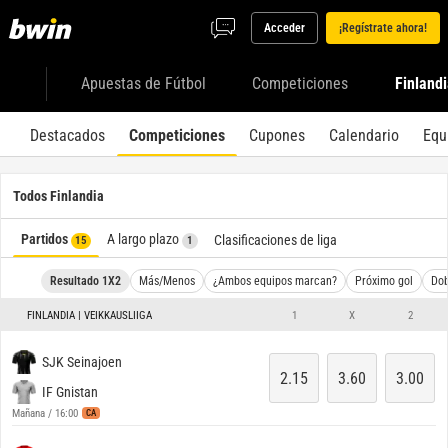
Acceder
¡Regístrate ahora!
Apuestas de Fútbol
Competiciones
Finland
Destacados
Competiciones
Cupones
Calendario
Equ
Todos Finlandia
Partidos
A largo plazo
Clasificaciones de liga
15
1
Resultado 1X2
Más/Menos
¿Ambos equipos marcan?
Próximo gol
Dob
FINLANDIA | VEIKKAUSLIIGA
1
X
2
SJK Seinajoen
2.15
3.60
3.00
IF Gnistan
Mañana / 16:00
CA