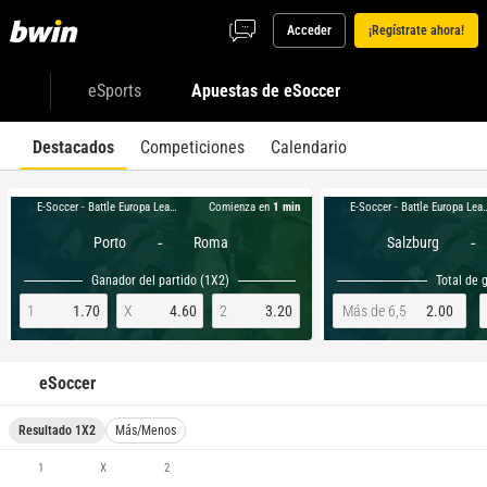
Acceder
¡Regístrate ahora!
eSports
Apuestas de eSoccer
Destacados
Competiciones
Calendario
E-Soccer - Battle Europa League 2x4min
E-Soccer - Battle Europa League 2x4min
Comienza en
1 min
-
-
Porto
Roma
Salzburg
Ganador del partido (1X2)
Total de 
1
1.70
X
4.60
2
3.20
Más de 6,5
2.00
eSoccer
Resultado 1X2
Más/Menos
1
X
2