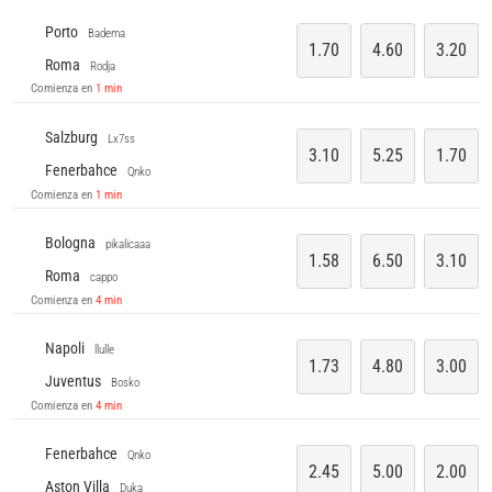
Porto
Badema
1.70
4.60
3.20
Roma
Rodja
Comienza en
1 min
Salzburg
Lx7ss
3.10
5.25
1.70
Fenerbahce
Qnko
Comienza en
1 min
Bologna
pikalicaaa
1.58
6.50
3.10
Roma
cappo
Comienza en
4 min
Napoli
llulle
1.73
4.80
3.00
Juventus
Bosko
Comienza en
4 min
Fenerbahce
Qnko
2.45
5.00
2.00
Aston Villa
Duka