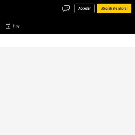
Acceder
¡Regístrate ahora!
Hoy
Medios
Selecciona un evento
Elige
de la
lista de
eventos para
ver los
medios de
visualización.
Talón de
Mis