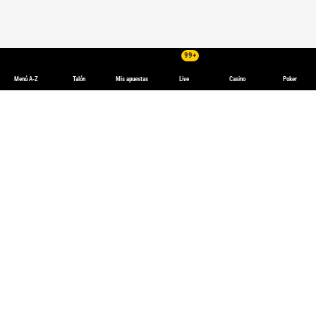
99+
Menú A-Z
Talón
Mis apuestas
Live
Casino
Poker
English
Español
Contacto
Ayuda