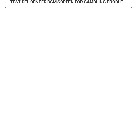
TEST DEL CENTER DSM SCREEN FOR GAMBLING PROBLEMS