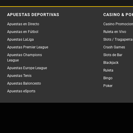
APUESTAS DEPORTIVAS
CASINO & PO
Apuestas en Directo
Casino Promocio
Apuestas en Fútbol
Ruleta en Vivo
Apuestas LaLiga
Slots / Tragaperra
Apuestas Premier League
Crash Games
Apuestas Champions
Slots de Bar
League
Blackjack
Apuestas Europe League
Ruleta
Apuestas Tenis
Bingo
Apuestas Baloncesto
Poker
Apuestas eSports