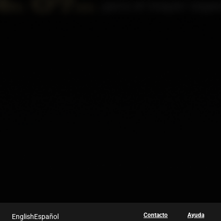
Contacto
Ayuda
English
Español