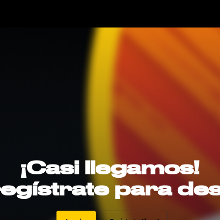
¡Casi llegamos!
 regístrate para des