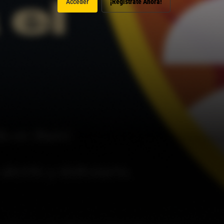
Acceder
¡Registrate Ahora!