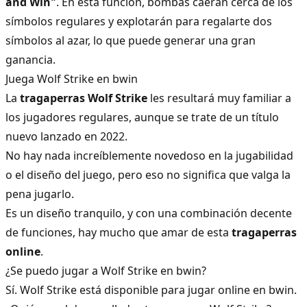
and Win"
. En esta función, bombas caerán cerca de los
símbolos regulares y explotarán para regalarte dos
símbolos al azar, lo que puede generar una gran
ganancia.
Juega Wolf Strike en bwin
La
tragaperras Wolf Strike
les resultará muy familiar a
los jugadores regulares, aunque se trate de un título
nuevo lanzado en 2022.
No hay nada increíblemente novedoso en la jugabilidad
o el diseño del juego, pero eso no significa que valga la
pena jugarlo.
Es un diseño tranquilo, y con una combinación decente
de funciones, hay mucho que amar de esta
tragaperras
online
.
¿Se puedo jugar a Wolf Strike en bwin?
Sí. Wolf Strike está disponible para jugar online en bwin.