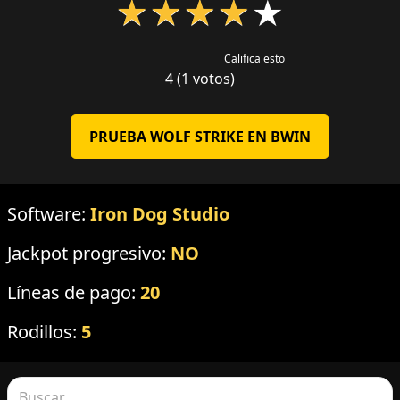
★
★
★
★
★
Califica esto
4 (1 votos)
PRUEBA WOLF STRIKE EN BWIN
Software:
Iron Dog Studio
Jackpot progresivo:
NO
Líneas de pago:
20
Rodillos:
5