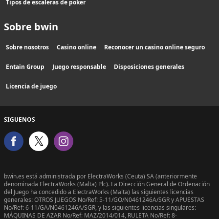
Tipos de escaleras de poker
Sobre bwin
Sobre nosotros
Casino online
Reconocer un casino online seguro
Entain Group
Juego responsable
Disposiciones generales
Licencia de juego
SIGUENOS
bwin.es está administrada por ElectraWorks (Ceuta) SA (anteriormente
denominada ElectraWorks (Malta) Plc). La Dirección General de Ordenación
del Juego ha concedido a ElectraWorks (Malta) las siguientes licencias
generales: OTROS JUEGOS No/Ref: 5-11/GO/N0461246A/SGR y APUESTAS
No/Ref: 6-11/GA/N0461246A/SGR, y las siguientes licencias singulares:
MÁQUINAS DE AZAR No/Ref: MAZ/2014/014, RULETA No/Ref: 8-