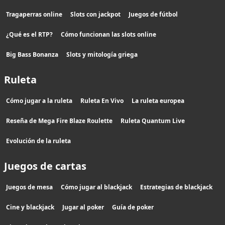
Tragaperras online
Slots con jackpot
Juegos de fútbol
¿Qué es el RTP?
Cómo funcionan las slots online
Big Bass Bonanza
Slots y mitología griega
Ruleta
Cómo jugar a la ruleta
Ruleta En Vivo
La ruleta europea
Reseña de Mega Fire Blaze Roulette
Ruleta Quantum Live
Evolución de la ruleta
Juegos de cartas
Juegos de mesa
Cómo jugar al blackjack
Estrategias de blackjack
Cine y blackjack
Jugar al poker
Guía de poker