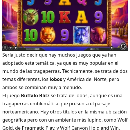
Sería justo decir que hay muchos juegos que ya han
adoptado esta temática, ya que es muy popular en el
mundo de las tragaperras. Técnicamente, se trata de dos
temas diferentes, los
lobos
y América del Norte, pero
ambos se combinan muy a menudo.
El juego
Buffalo Blitz
se trata de lobos, aunque es una
tragaperras emblemática que presenta el paisaje
norteamericano. Hay otros títulos en la misma ubicación
geográfica pero con un ambiente más lupino, como
Wolf
Gold
, de
Pragmatic Play
, y
Wolf Canyon Hold and Win
.