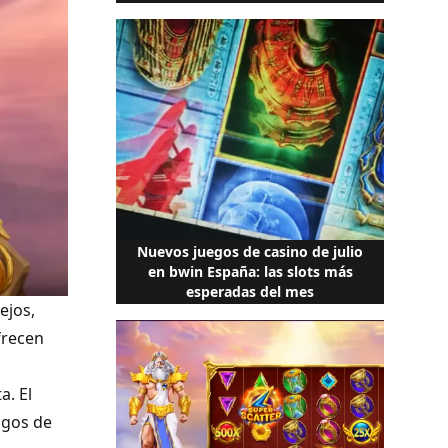
Nuevos juegos de casino de julio
en bwin España: las slots más
esperadas del mes
ejos,
frecen
a. El
agos de