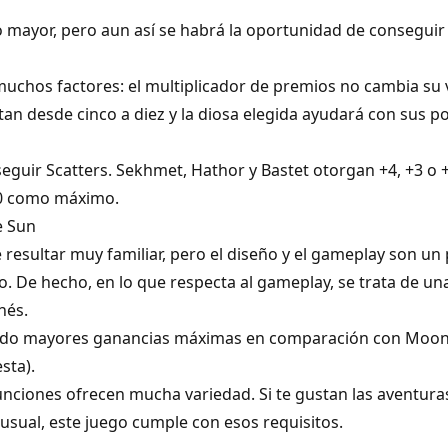
go mayor, pero aun así se habrá la oportunidad de consegui
muchos factores: el multiplicador de premios no cambia su 
tan desde cinco a diez y la diosa elegida ayudará con sus p
eguir Scatters. Sekhmet, Hathor y Bastet otorgan +4, +3 o 
150 como máximo.
e Sun
resultar muy familiar, pero el diseño y el gameplay son un
to. De hecho, en lo que respecta al gameplay, se trata de un
nés.
endo mayores ganancias máximas en comparación con Moo
sta).
unciones ofrecen mucha variedad. Si te gustan las aventuras
nusual, este juego cumple con esos requisitos.