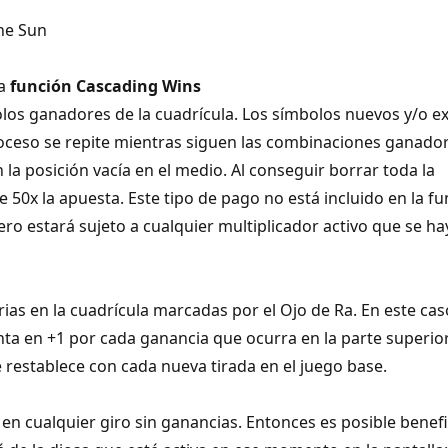
the Sun
la
función Cascading Wins
los ganadores de la cuadrícula. Los símbolos nuevos y/o ex
proceso se repite mientras siguen las combinaciones ganado
la posición vacía en el medio. Al conseguir borrar toda la
 50x la apuesta. Este tipo de pago no está incluido en la f
ro estará sujeto a cualquier multiplicador activo que se ha
ias en la cuadrícula marcadas por el Ojo de Ra. En este ca
ta en +1 por cada ganancia que ocurra en la parte superio
 restablece con cada nueva tirada en el juego base.
 en cualquier giro sin ganancias. Entonces es posible benefi