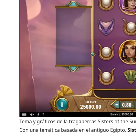
Tema y gráficos de la tragaperras Sisters of the Su
Con una temática basada en el antiguo Egipto,
Sis