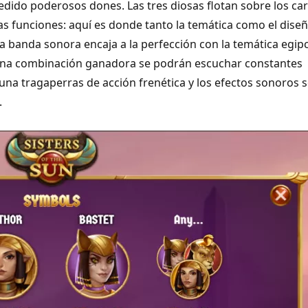
cedido poderosos dones. Las tres diosas flotan sobre los ca
as funciones: aquí es donde tanto la temática como el diseñ
a banda sonora encaja a la perfección con la temática egipc
 una combinación ganadora se podrán escuchar constantes
una tragaperras de acción frenética y los efectos sonoros 
.