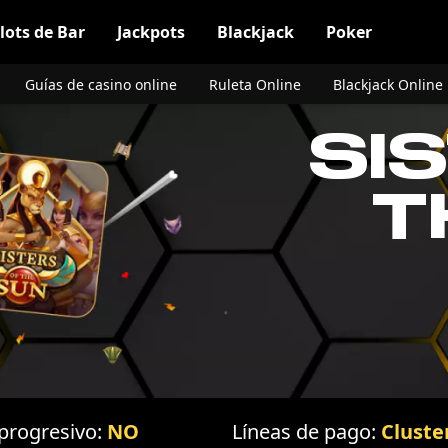
lots de Bar
Jackpots
Blackjack
Poker
Guías de casino online
Ruleta Online
Blackjack Online
SI
T
 progresivo:
NO
Líneas de pago:
Cluste