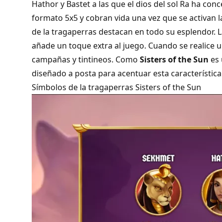
Hathor y Bastet a las que el dios del sol Ra ha con
formato 5x5 y cobran vida una vez que se activan l
de la tragaperras destacan en todo su esplendor. L
añade un toque extra al juego. Cuando se realice
campañas y tintineos. Como
Sisters of the Sun
es 
diseñado a posta para acentuar esta característica
Símbolos de la tragaperras Sisters of the Sun