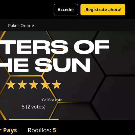
Acceder
¡Regístrate ahora!
Poker Online
STERS OF
HE SUN
★
★
★
★
★
Califica esto
5 (2 votos)
JUGAR AHORA
r Pays
Rodillos:
5