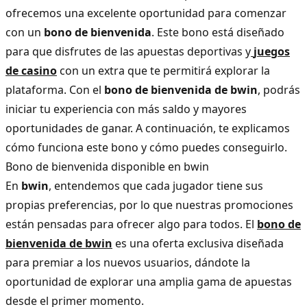
ofrecemos una excelente oportunidad para comenzar
con un
bono de bienvenida
. Este bono está diseñado
para que disfrutes de las apuestas deportivas y
juegos
de casino
con un extra que te permitirá explorar la
plataforma. Con el
bono de bienvenida de bwin
, podrás
iniciar tu experiencia con más saldo y mayores
oportunidades de ganar. A continuación, te explicamos
cómo funciona este bono y cómo puedes conseguirlo.
Bono de bienvenida disponible en bwin
En
bwin
, entendemos que cada jugador tiene sus
propias preferencias, por lo que nuestras promociones
están pensadas para ofrecer algo para todos. El
bono de
bienvenida de bwin
es una oferta exclusiva diseñada
para premiar a los nuevos usuarios, dándote la
oportunidad de explorar una amplia gama de apuestas
desde el primer momento.