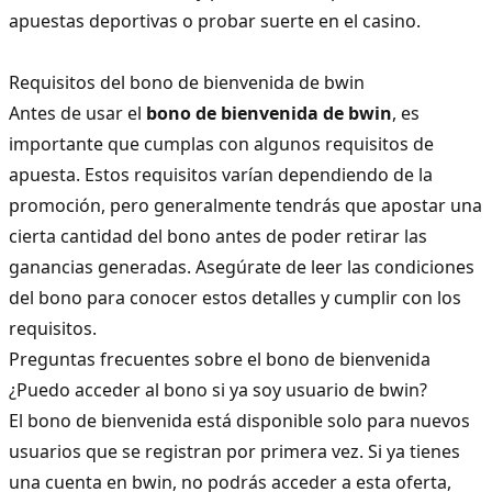
apuestas deportivas o probar suerte en el casino.
Requisitos del bono de bienvenida de bwin
Antes de usar el
bono de bienvenida de bwin
, es
importante que cumplas con algunos requisitos de
apuesta. Estos requisitos varían dependiendo de la
promoción, pero generalmente tendrás que apostar una
cierta cantidad del bono antes de poder retirar las
ganancias generadas. Asegúrate de leer las condiciones
del bono para conocer estos detalles y cumplir con los
requisitos.
Preguntas frecuentes sobre el bono de bienvenida
¿Puedo acceder al bono si ya soy usuario de bwin?
El bono de bienvenida está disponible solo para nuevos
usuarios que se registran por primera vez. Si ya tienes
una cuenta en bwin, no podrás acceder a esta oferta,