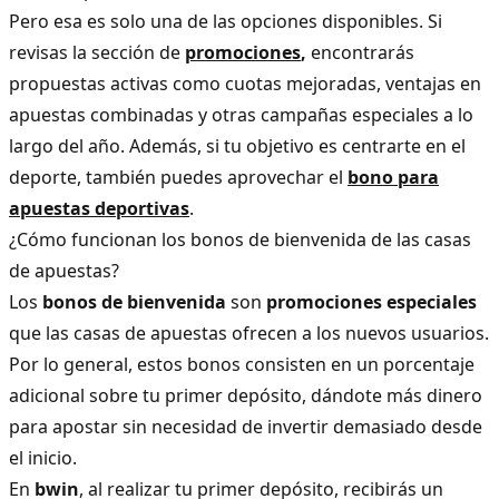
Pero esa es solo una de las opciones disponibles. Si
revisas la sección de
promociones
,
encontrarás
propuestas activas como cuotas mejoradas, ventajas en
apuestas combinadas y otras campañas especiales a lo
largo del año. Además, si tu objetivo es centrarte en el
deporte, también puedes aprovechar el
bono para
apuestas deportivas
.
¿Cómo funcionan los bonos de bienvenida de las casas
de apuestas?
Los
bonos de bienvenida
son
promociones especiales
que las casas de apuestas ofrecen a los nuevos usuarios.
Por lo general, estos bonos consisten en un porcentaje
adicional sobre tu primer depósito, dándote más dinero
para apostar sin necesidad de invertir demasiado desde
el inicio.
En
bwin
, al realizar tu primer depósito, recibirás un