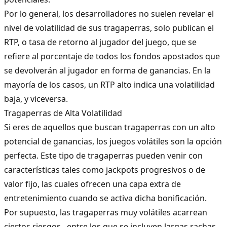
Por lo general, los desarrolladores no suelen revelar el
nivel de volatilidad de sus tragaperras, solo publican el
RTP, o tasa de retorno al jugador del juego, que se
refiere al porcentaje de todos los fondos apostados que
se devolverán al jugador en forma de ganancias. En la
mayoría de los casos, un RTP alto indica una volatilidad
baja, y viceversa.
Tragaperras de Alta Volatilidad
Si eres de aquellos que buscan tragaperras con un alto
potencial de ganancias, los juegos volátiles son la opción
perfecta. Este tipo de tragaperras pueden venir con
características tales como jackpots progresivos o de
valor fijo, las cuales ofrecen una capa extra de
entretenimiento cuando se activa dicha bonificación.
Por supuesto, las tragaperras muy volátiles acarrean
ciertos riesgos., entre los que se incluyen largas rachas