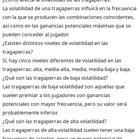
La volatilidad de una tragaperras influirá en la frecuencia
con la que se producen las combinaciones coincidentes,
así como en las ganancias potenciales máximas que se
pueden conceder al jugador.
¿Existen distintos niveles de volatilidad en las
tragaperras?
Sí, hay cinco niveles diferentes de volatilidad en las
tragaperras: alta, media-alta, media, media-baja y baja.
¿Qué son las tragaperras de baja volatilidad?
Las tragaperras de baja volatilidad son aquellas que
suelen premiar a los jugadores con ganancias
potenciales con mayor frecuencia, pero su valor será
probablemente inferior.
¿Qué son las tragaperras de alta volatilidad?
Las tragaperras de alta volatilidad suelen tener una baja
frecuencia de aciertos, pero un mayor potencial de