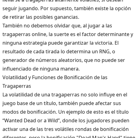
seguir jugando. Por supuesto, también existe la opción
de retirar las posibles ganancias.
También no debemos olvidar que, al jugar a las
tragaperras online, la suerte es el factor determinante y
ninguna estrategia puede garantizar la victoria. El
resultado de cada tirada lo determina un RNG, o
generador de números aleatorios, que no puede ser
influenciado de ninguna manera.
Volatilidad y Funciones de Bonificación de las
Tragaperras
La volatilidad de una tragaperras no solo influye en el
juego base de un título, también puede afectar sus
modos de bonificación. Un ejemplo de esto es el título
“Wanted Dead or a Wild”, donde los jugadores pueden
activar una de las tres volátiles rondas de bonificación
diferentes, pero la bonificación "Dead Man's Hand" tiene