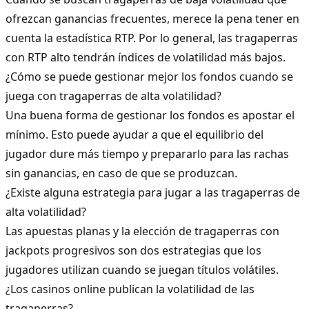
ofrezcan ganancias frecuentes, merece la pena tener en
cuenta la estadística RTP. Por lo general, las tragaperras
con RTP alto tendrán índices de volatilidad más bajos.
¿Cómo se puede gestionar mejor los fondos cuando se
juega con tragaperras de alta volatilidad?
Una buena forma de gestionar los fondos es apostar el
mínimo. Esto puede ayudar a que el equilibrio del
jugador dure más tiempo y prepararlo para las rachas
sin ganancias, en caso de que se produzcan.
¿Existe alguna estrategia para jugar a las tragaperras de
alta volatilidad?
Las apuestas planas y la elección de tragaperras con
jackpots progresivos son dos estrategias que los
jugadores utilizan cuando se juegan títulos volátiles.
¿Los casinos online publican la volatilidad de las
tragaperras?