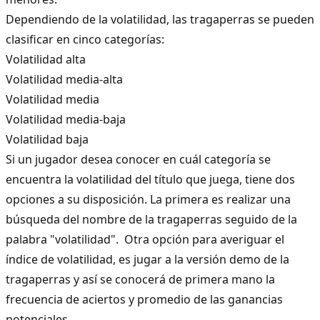
Dependiendo de la volatilidad, las tragaperras se pueden
clasificar en cinco categorías:
Volatilidad alta
Volatilidad media-alta
Volatilidad media
Volatilidad media-baja
Volatilidad baja
Si un jugador desea conocer en cuál categoría se
encuentra la volatilidad del título que juega, tiene dos
opciones a su disposición. La primera es realizar una
búsqueda del nombre de la tragaperras seguido de la
palabra "volatilidad". Otra opción para averiguar el
índice de volatilidad, es jugar a la versión demo de la
tragaperras y así se conocerá de primera mano la
frecuencia de aciertos y promedio de las ganancias
potenciales.