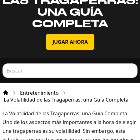
LAS TRAGAPERRAS:
UNA GUÍA
COMPLETA
JUGAR AHORA
Entretenimiento
Incio
La Volatilidad de las Tragaperras: una Guía Completa
La Volatilidad de las Tragaperras: una Guía Completa
Uno de los aspectos más importantes a la hora de elegir
una tragaperras es su volatilidad. Sin embargo, esta
estadística es muchas veces ignorada por los jugadores,