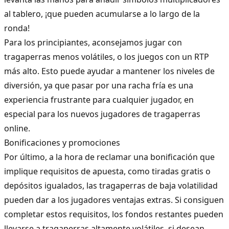
al tablero, ¡que pueden acumularse a lo largo de la
ronda!
Para los principiantes, aconsejamos jugar con
tragaperras menos volátiles, o los juegos con un RTP
más alto. Esto puede ayudar a mantener los niveles de
diversión, ya que pasar por una racha fría es una
experiencia frustrante para cualquier jugador, en
especial para los nuevos jugadores de tragaperras
online.
Bonificaciones y promociones
Por último, a la hora de reclamar una bonificación que
implique requisitos de apuesta, como tiradas gratis o
depósitos igualados, las tragaperras de baja volatilidad
pueden dar a los jugadores ventajas extras. Si consiguen
completar estos requisitos, los fondos restantes pueden
llevarse a tragaperras altamente volátiles, si desean