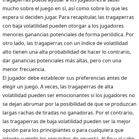
mucho sobre el juego en sí, así como sobre lo que les
espera si deciden jugar. Para recapitular, las tragaperras
con baja volatilidad pueden otorgar a los jugadores
menores ganancias potenciales de forma periódica. Por
otro lado, las tragaperras con un índice de volatilidad
alto tienen una alta probabilidad de hacer lo contrario,
dar ganancias potenciales más altas, pero con una
menor frecuencia.
El jugador debe establecer sus preferencias antes de
elegir un juego. A veces, las tragaperras de alta
volatilidad pueden ser emocionantes si los jugadores no
se dejan abrumar por la posibilidad de que se produzcan
largas rachas de tiradas no ganadoras. Por el contrario,
las tragaperras de baja volatilidad pueden ser la mejor
opción para los principiantes o para cualquiera que
intente cumplir los requisitos de apuesta. Al fin y al cabo,