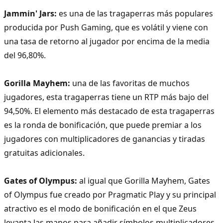
Jammin'
Jars:
es una de las tragaperras más populares
producida por
Push Gaming
, que es volátil y viene con
una tasa de retorno al jugador por encima de la media
del 96,80%.
Gorilla Mayhem
:
una de las favoritas de muchos
jugadores, esta tragaperras tiene un RTP más bajo del
94,50%. El elemento más destacado de esta tragaperras
es la ronda de bonificación, que puede premiar a los
jugadores con multiplicadores de ganancias y tiradas
gratuitas adicionales.
Gates of Olympus:
al igual que Gorilla Mayhem, Gates
of Olympus fue creado por Pragmatic Play y su principal
atractivo es el modo de bonificación en el que Zeus
levanta las manos para añadir símbolos multiplicadores