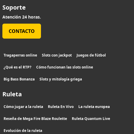
Soporte
Atención 24 horas.
CONTACTO
Tragaperras online
Slots con jackpot
Juegos de fútbol
¿Qué es el RTP?
Cómo funcionan las slots online
Big Bass Bonanza
Slots y mitología griega
Ruleta
Cómo jugar a la ruleta
Ruleta En Vivo
La ruleta europea
Reseña de Mega Fire Blaze Roulette
Ruleta Quantum Live
Evolución de la ruleta